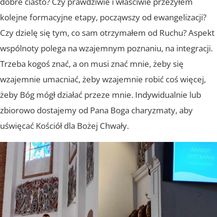
dobre ciasto? Czy prawdziwie i właściwie przeżyłem
kolejne formacyjne etapy, począwszy od ewangelizacji?
Czy dzielę się tym, co sam otrzymałem od Ruchu? Aspekt
wspólnoty polega na wzajemnym poznaniu, na integracji.
Trzeba kogoś znać, a on musi znać mnie, żeby się
wzajemnie umacniać, żeby wzajemnie robić coś więcej,
żeby Bóg mógł działać przeze mnie. Indywidualnie lub
zbiorowo dostajemy od Pana Boga charyzmaty, aby
uświęcać Kościół dla Bożej Chwały.