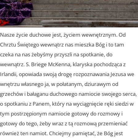
Nasze życie duchowe jest, życiem wewnętrznym. Od
Chrztu Świętego wewnątrz nas mieszka Bóg i to tam
czeka na nas żebyśmy przyszli na spotkanie, do
wewnątrz. S. Briege McKenna, klaryska pochodząca z
Irlandii, opowiada swoją drogę rozpoznawania Jezusa we
wnętrzu własnego ja, w połatanym, dziurawym od
grzechów i bałaganu duchowego namiocie swojego serca,
o spotkaniu z Panem, który na wyciągnięcie ręki siedzi w
tym postrzępionym namiocie gotowy do rozmowy i
gotowy do tego, żeby wraz z tą rozmową przemieniać
również ten namiot. Chciejmy pamiętać, że Bóg jest