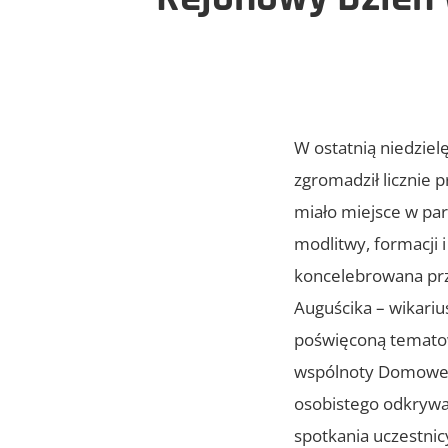
W ostatnią niedziel
zgromadził licznie 
miało miejsce w par
modlitwy, formacji 
koncelebrowana prz
Auguścika – wikarius
poświęconą tematowi 
wspólnoty Domowego K
osobistego odkrywani
spotkania uczestnic