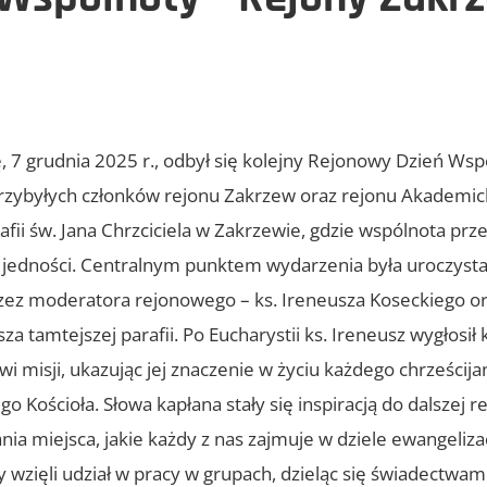
ę, 7 grudnia 2025 r., odbył się kolejny Rejonowy Dzień Wsp
przybyłych członków rejonu Zakrzew oraz rejonu Akademic
afii św. Jana Chrzciciela w Zakrzewie, gdzie wspólnota prz
i jedności. Centralnym punktem wydarzenia była uroczysta
ez moderatora rejonowego – ks. Ireneusza Koseckiego ora
za tamtejszej parafii. Po Eucharystii ks. Ireneusz wygłosił
misji, ukazując jej znaczenie w życiu każdego chrześcijani
ościoła. Słowa kapłana stały się inspiracją do dalszej ref
a miejsca, jakie każdy z nas zajmuje w dziele ewangelizacj
y wzięli udział w pracy w grupach, dzieląc się świadectwa