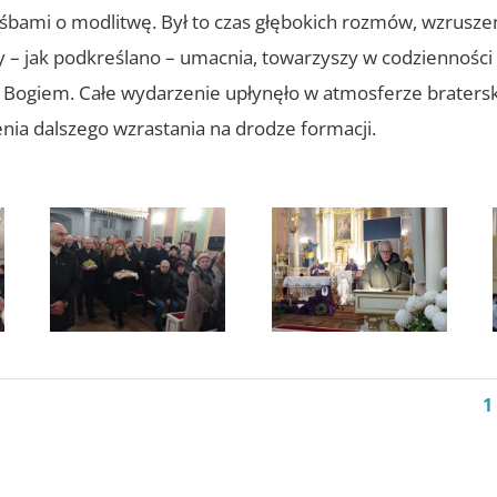
ośbami o modlitwę. Był to czas głębokich rozmów, wzruszeń
y – jak podkreślano – umacnia, towarzyszy w codzienności 
 z Bogiem. Całe wydarzenie upłynęło w atmosferze braterski
enia dalszego wzrastania na drodze formacji.
1