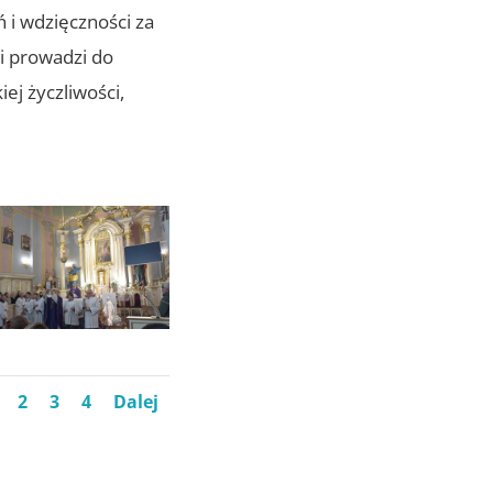
 i wdzięczności za
i prowadzi do
ej życzliwości,
2
3
4
Dalej