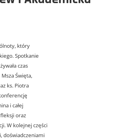
ólnoty, który
kiego. Spotkanie
eżywała czas
 Msza Święta,
z ks. Piotra
 konferencję
na i całej
leksji oraz
i. W kolejnej części
mi, doświadczeniami